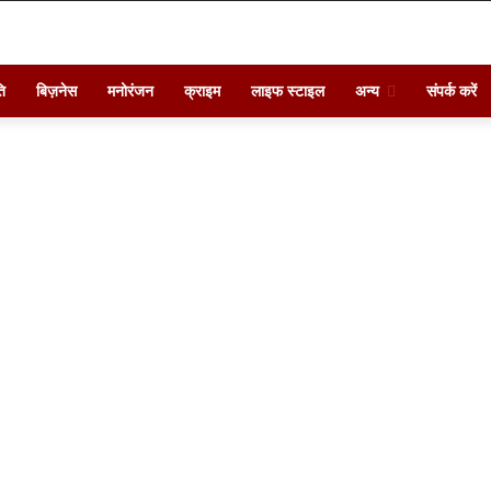
ि
बिज़नेस
मनोरंजन
क्राइम
लाइफ स्टाइल
अन्य
संपर्क करें