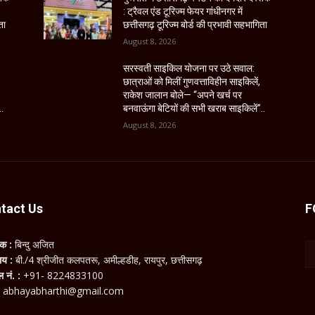
: ट्रैवल एंड टूरिज्म फेयर गांधीनगर में
ता
छत्तीसगढ़ टूरिज्म बोर्ड की प्रभावी सहभागिता
August 8, 2026
सरस्वती साइकिल योजना पर उठे सवाल:
छात्राओं को मिलीं गुणवत्ताविहीन साइकिलें,
राकेश जालान बोले— “अपने खर्च पर
..
बनवाऊंगा बेटियों की सभी खराब साइकिलें”..
August 8, 2026
tact Us
F
लक :
बिन्दु अजित
ालय :
बी./4 श्रीजीत कलपतरू, अमील्हडीह, रायपुर, छत्तीसगढ़
ल नं. :
+91- 8224833100
:
abhayabharthi@gmail.com