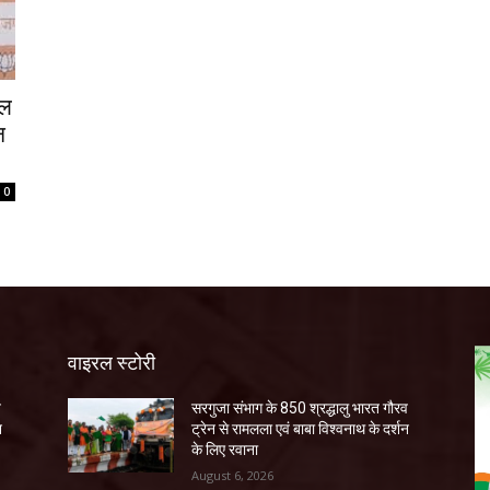
ूल
न
0
वाइरल स्टोरी
व
सरगुजा संभाग के 850 श्रद्धालु भारत गौरव
न
ट्रेन से रामलला एवं बाबा विश्वनाथ के दर्शन
के लिए रवाना
August 6, 2026