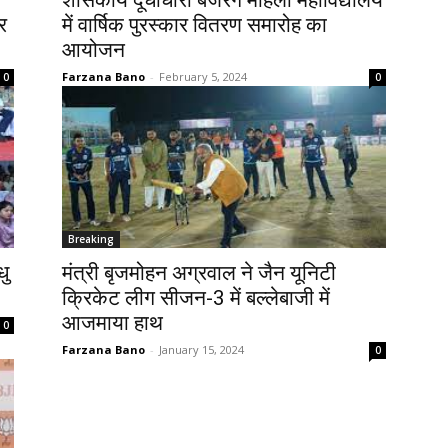
शासकीय दूधाधारी बजरंग महिला महाविद्यालय
र
में वार्षिक पुरस्कार वितरण समारोह का
आयोजन
Farzana Bano
-
February 5, 2024
0
0
Breaking
धु
मंत्री बृजमोहन अग्रवाल ने जैन यूनिटी
क्रिकेट लीग सीजन-3 में बल्लेबाजी में
आजमाया हाथ
0
Farzana Bano
-
January 15, 2024
0