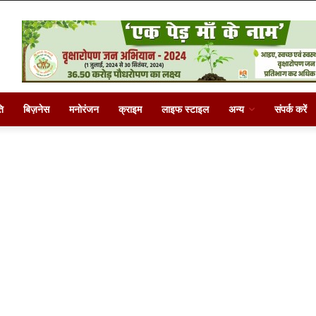
ि
बिज़नेस
मनोरंजन
क्राइम
लाइफ स्टाइल
अन्य
संपर्क करें