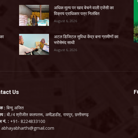
अधिक मूल्य पर खाद बेचने वाली एजेंसी का
विक्रय प्राधिकार पत्र निलंबित
August 6, 2026
 का
अटल डिजिटल सुविधा केंद्र बना ग्रामीणों का
भरोसेमंद साथी
August 6, 2026
tact Us
F
लक :
बिन्दु अजित
ालय :
बी./4 श्रीजीत कलपतरू, अमील्हडीह, रायपुर, छत्तीसगढ़
ल नं. :
+91- 8224833100
:
abhayabharthi@gmail.com