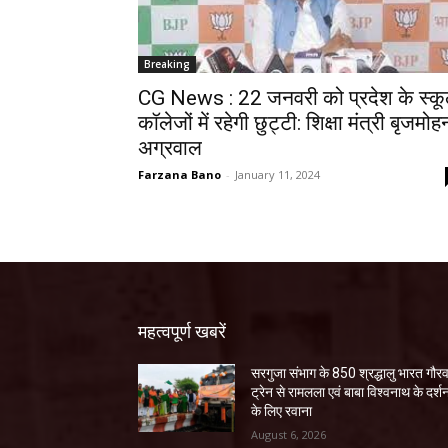
Breaking
CG News : 22 जनवरी को प्रदेश के स्क
कॉलेजों में रहेगी छुट्टी: शिक्षा मंत्री बृजमोह
अग्रवाल
Farzana Bano
-
January 11, 2024
महत्वपूर्ण खबरें
सरगुजा संभाग के 850 श्रद्धालु भारत गौर
ट्रेन से रामलला एवं बाबा विश्वनाथ के दर्श
के लिए रवाना
August 6, 2026