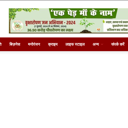
ि
बिज़नेस
मनोरंजन
क्राइम
लाइफ स्टाइल
अन्य
संपर्क करें