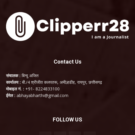
Contact Us
संचालक :
बिन्दु अजित
कार्यालय :
बी./4 श्रीजीत कलपतरू, अमील्हडीह, रायपुर, छत्तीसगढ़
मोबाइल नं. :
+91- 8224833100
ईमेल :
abhayabharthi@gmail.com
FOLLOW US