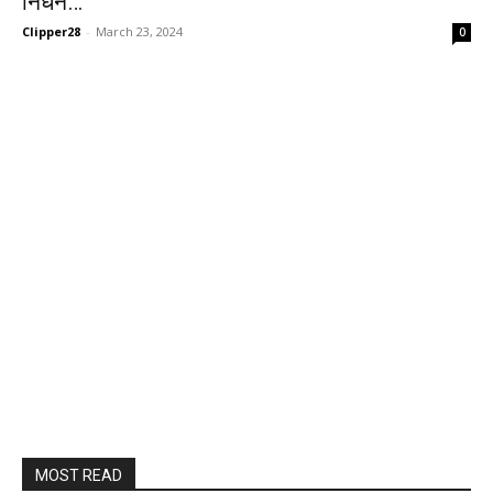
निधन…
Clipper28
-
March 23, 2024
0
MOST READ