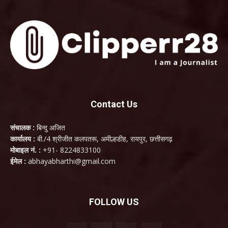
Contact Us
संचालक :
बिन्दु अजित
कार्यालय :
बी./4 श्रीजीत कलपतरू, अमील्हडीह, रायपुर, छत्तीसगढ़
मोबाइल नं. :
+91- 8224833100
ईमेल :
abhayabharthi@gmail.com
FOLLOW US