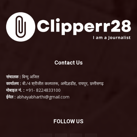
Contact Us
संचालक :
बिन्दु अजित
कार्यालय :
बी./4 श्रीजीत कलपतरू, अमील्हडीह, रायपुर, छत्तीसगढ़
मोबाइल नं. :
+91- 8224833100
ईमेल :
abhayabharthi@gmail.com
FOLLOW US