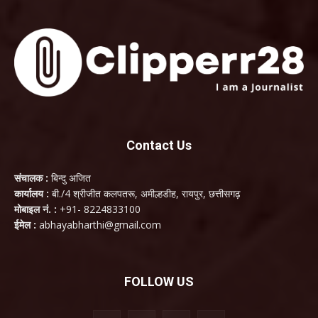
Contact Us
संचालक :
बिन्दु अजित
कार्यालय :
बी./4 श्रीजीत कलपतरू, अमील्हडीह, रायपुर, छत्तीसगढ़
मोबाइल नं. :
+91- 8224833100
ईमेल :
abhayabharthi@gmail.com
FOLLOW US