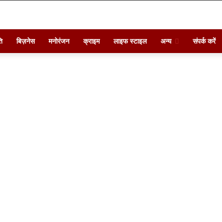
ि
बिज़नेस
मनोरंजन
क्राइम
लाइफ स्टाइल
अन्य
संपर्क करें