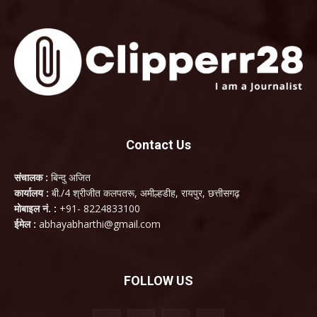
Contact Us
संचालक :
बिन्दु अजित
कार्यालय :
बी./4 श्रीजीत कलपतरू, अमील्हडीह, रायपुर, छत्तीसगढ़
मोबाइल नं. :
+91- 8224833100
ईमेल :
abhayabharthi@gmail.com
FOLLOW US