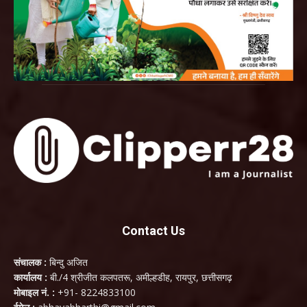
Contact Us
संचालक :
बिन्दु अजित
कार्यालय :
बी./4 श्रीजीत कलपतरू, अमील्हडीह, रायपुर, छत्तीसगढ़
मोबाइल नं. :
+91- 8224833100