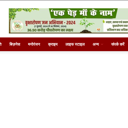
ि
बिज़नेस
मनोरंजन
क्राइम
लाइफ स्टाइल
अन्य
संपर्क करें