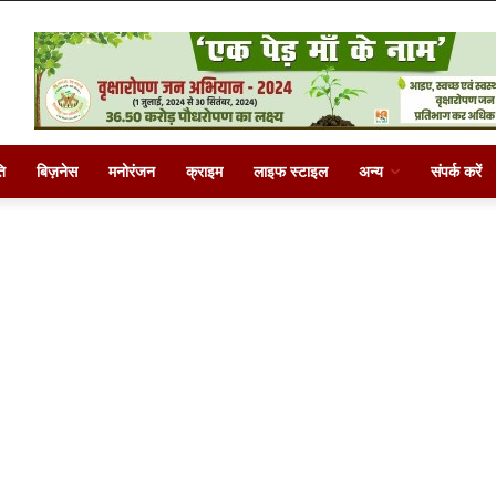
ि
बिज़नेस
मनोरंजन
क्राइम
लाइफ स्टाइल
अन्य
संपर्क करें