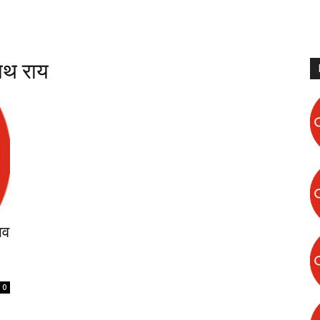
पनाथ राय
ाव
0