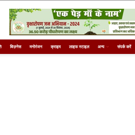
ि
बिज़नेस
मनोरंजन
क्राइम
लाइफ स्टाइल
अन्य
संपर्क करें