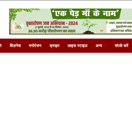
ि
बिज़नेस
मनोरंजन
क्राइम
लाइफ स्टाइल
अन्य
संपर्क करें