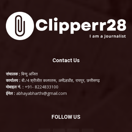
Contact Us
संचालक :
बिन्दु अजित
कार्यालय :
बी./4 श्रीजीत कलपतरू, अमील्हडीह, रायपुर, छत्तीसगढ़
मोबाइल नं. :
+91- 8224833100
ईमेल :
abhayabharthi@gmail.com
FOLLOW US