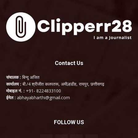
Contact Us
संचालक :
बिन्दु अजित
कार्यालय :
बी./4 श्रीजीत कलपतरू, अमील्हडीह, रायपुर, छत्तीसगढ़
मोबाइल नं. :
+91- 8224833100
ईमेल :
abhayabharthi@gmail.com
FOLLOW US