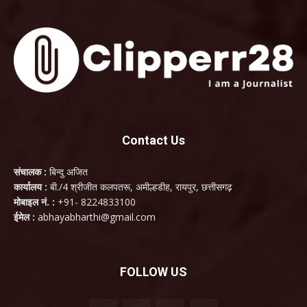
Contact Us
संचालक :
बिन्दु अजित
कार्यालय :
बी./4 श्रीजीत कलपतरू, अमील्हडीह, रायपुर, छत्तीसगढ़
मोबाइल नं. :
+91- 8224833100
ईमेल :
abhayabharthi@gmail.com
FOLLOW US