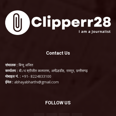
Contact Us
संचालक :
बिन्दु अजित
कार्यालय :
बी./4 श्रीजीत कलपतरू, अमील्हडीह, रायपुर, छत्तीसगढ़
मोबाइल नं. :
+91- 8224833100
ईमेल :
abhayabharthi@gmail.com
FOLLOW US