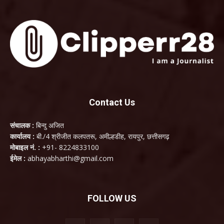
Contact Us
संचालक :
बिन्दु अजित
कार्यालय :
बी./4 श्रीजीत कलपतरू, अमील्हडीह, रायपुर, छत्तीसगढ़
मोबाइल नं. :
+91- 8224833100
ईमेल :
abhayabharthi@gmail.com
FOLLOW US