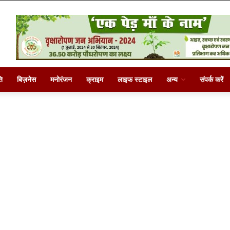
ि
बिज़नेस
मनोरंजन
क्राइम
लाइफ स्टाइल
अन्य
संपर्क करें