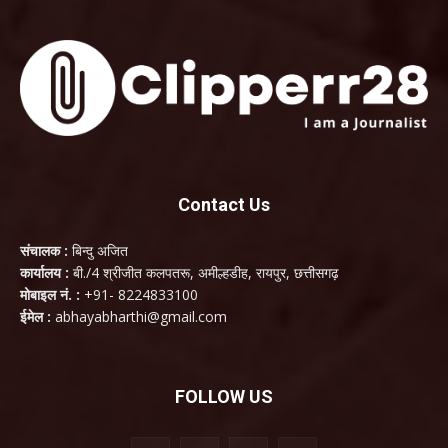
Contact Us
संचालक :
बिन्दु अजित
कार्यालय :
बी./4 श्रीजीत कलपतरू, अमील्हडीह, रायपुर, छत्तीसगढ़
मोबाइल नं. :
+91- 8224833100
ईमेल :
abhayabharthi@gmail.com
FOLLOW US