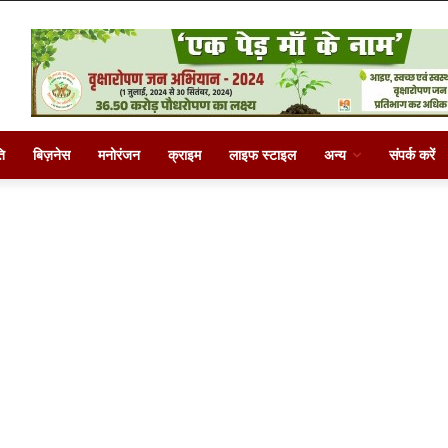
ि
बिज़नेस
मनोरंजन
क्राइम
लाइफ स्टाइल
अन्य
संपर्क करें