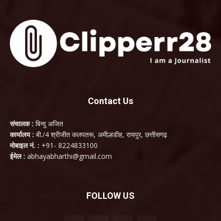
Contact Us
संचालक :
बिन्दु अजित
कार्यालय :
बी./4 श्रीजीत कलपतरू, अमील्हडीह, रायपुर, छत्तीसगढ़
मोबाइल नं. :
+91- 8224833100
ईमेल :
abhayabharthi@gmail.com
FOLLOW US