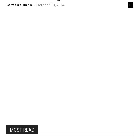
Farzana Bano
-
October 13, 2024
0
MOST READ