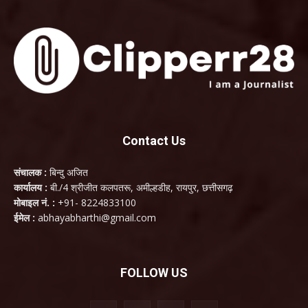
Contact Us
संचालक :
बिन्दु अजित
कार्यालय :
बी./4 श्रीजीत कलपतरू, अमील्हडीह, रायपुर, छत्तीसगढ़
मोबाइल नं. :
+91- 8224833100
ईमेल :
abhayabharthi@gmail.com
FOLLOW US