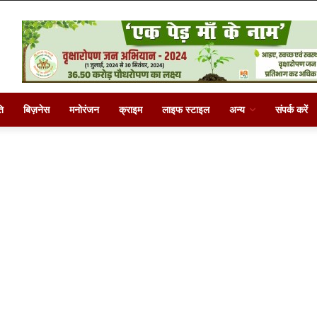
ि
बिज़नेस
मनोरंजन
क्राइम
लाइफ स्टाइल
अन्य
संपर्क करें