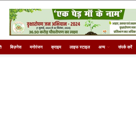
ि
बिज़नेस
मनोरंजन
क्राइम
लाइफ स्टाइल
अन्य
संपर्क करें