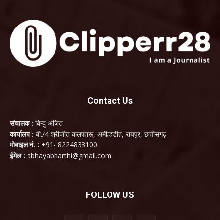
Contact Us
संचालक :
बिन्दु अजित
कार्यालय :
बी./4 श्रीजीत कलपतरू, अमील्हडीह, रायपुर, छत्तीसगढ़
मोबाइल नं. :
+91- 8224833100
ईमेल :
abhayabharthi@gmail.com
FOLLOW US