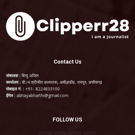
Contact Us
संचालक :
बिन्दु अजित
कार्यालय :
बी./4 श्रीजीत कलपतरू, अमील्हडीह, रायपुर, छत्तीसगढ़
मोबाइल नं. :
+91- 8224833100
ईमेल :
abhayabharthi@gmail.com
FOLLOW US