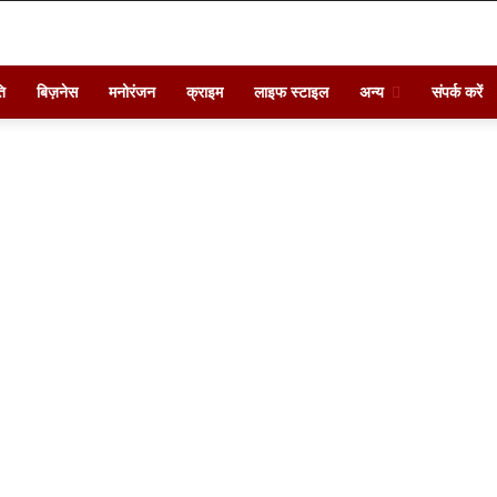
ि
बिज़नेस
मनोरंजन
क्राइम
लाइफ स्टाइल
अन्य
संपर्क करें