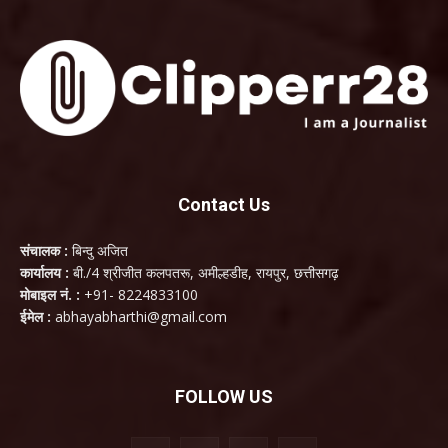
Contact Us
संचालक :
बिन्दु अजित
कार्यालय :
बी./4 श्रीजीत कलपतरू, अमील्हडीह, रायपुर, छत्तीसगढ़
मोबाइल नं. :
+91- 8224833100
ईमेल :
abhayabharthi@gmail.com
FOLLOW US