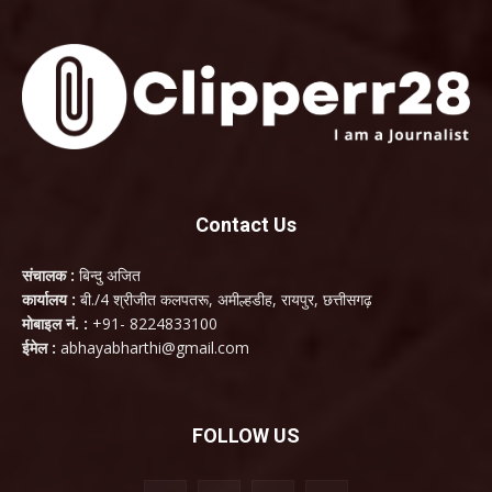
Contact Us
संचालक :
बिन्दु अजित
कार्यालय :
बी./4 श्रीजीत कलपतरू, अमील्हडीह, रायपुर, छत्तीसगढ़
मोबाइल नं. :
+91- 8224833100
ईमेल :
abhayabharthi@gmail.com
FOLLOW US