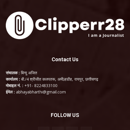
Contact Us
संचालक :
बिन्दु अजित
कार्यालय :
बी./4 श्रीजीत कलपतरू, अमील्हडीह, रायपुर, छत्तीसगढ़
मोबाइल नं. :
+91- 8224833100
ईमेल :
abhayabharthi@gmail.com
FOLLOW US