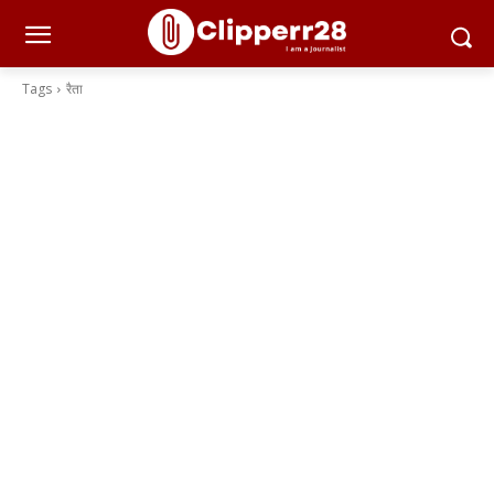
Tags
रैता