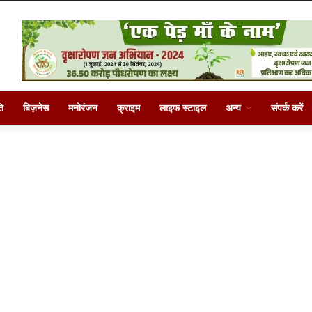
ि
बिज़नेस
मनोरंजन
क्राइम
लाइफ स्टाइल
अन्य
संपर्क करें