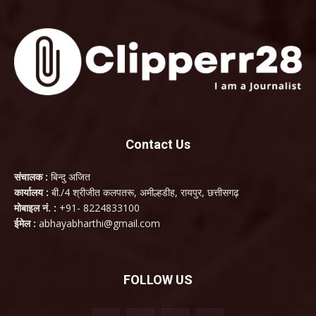
Contact Us
संचालक :
बिन्दु अजित
कार्यालय :
बी./4 श्रीजीत कलपतरू, अमील्हडीह, रायपुर, छत्तीसगढ़
मोबाइल नं. :
+91- 8224833100
ईमेल :
abhayabharthi@gmail.com
FOLLOW US