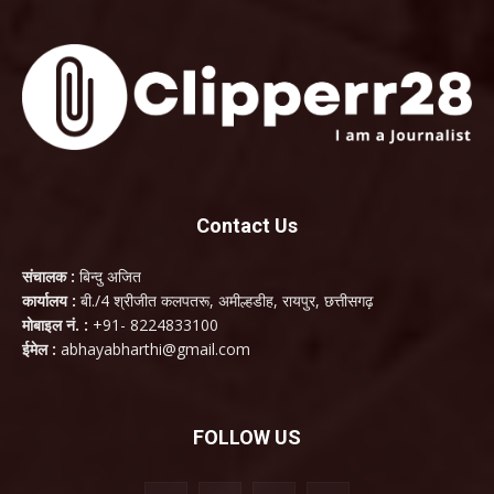
Contact Us
संचालक :
बिन्दु अजित
कार्यालय :
बी./4 श्रीजीत कलपतरू, अमील्हडीह, रायपुर, छत्तीसगढ़
मोबाइल नं. :
+91- 8224833100
ईमेल :
abhayabharthi@gmail.com
FOLLOW US