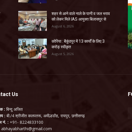
व
शहर से आने वाले नाले के पानी व जल भराव
को लेकर मिले IAS आयुक्त बिलासपुर से
August 6, 2026
कोरिया : बैकुंठपुर में 13 कार्यों के लिए 3
करोड़ स्वीकृत
August 5, 2026
tact Us
F
लक :
बिन्दु अजित
ालय :
बी./4 श्रीजीत कलपतरू, अमील्हडीह, रायपुर, छत्तीसगढ़
ल नं. :
+91- 8224833100
:
abhayabharthi@gmail.com