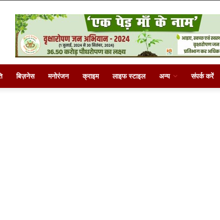
ि
बिज़नेस
मनोरंजन
क्राइम
लाइफ स्टाइल
अन्य
संपर्क करें