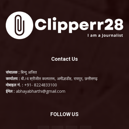
Contact Us
संचालक :
बिन्दु अजित
कार्यालय :
बी./4 श्रीजीत कलपतरू, अमील्हडीह, रायपुर, छत्तीसगढ़
मोबाइल नं. :
+91- 8224833100
ईमेल :
abhayabharthi@gmail.com
FOLLOW US