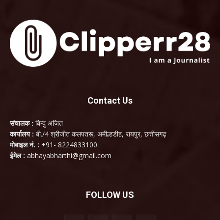
Contact Us
संचालक :
बिन्दु अजित
कार्यालय :
बी./4 श्रीजीत कलपतरू, अमील्हडीह, रायपुर, छत्तीसगढ़
मोबाइल नं. :
+91- 8224833100
ईमेल :
abhayabharthi@gmail.com
FOLLOW US