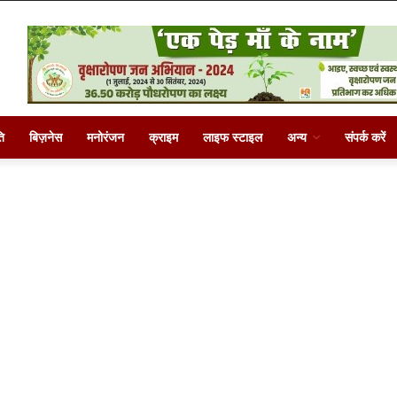
ि
बिज़नेस
मनोरंजन
क्राइम
लाइफ स्टाइल
अन्य
संपर्क करें