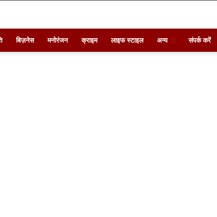
ि
बिज़नेस
मनोरंजन
क्राइम
लाइफ स्टाइल
अन्य
संपर्क करें