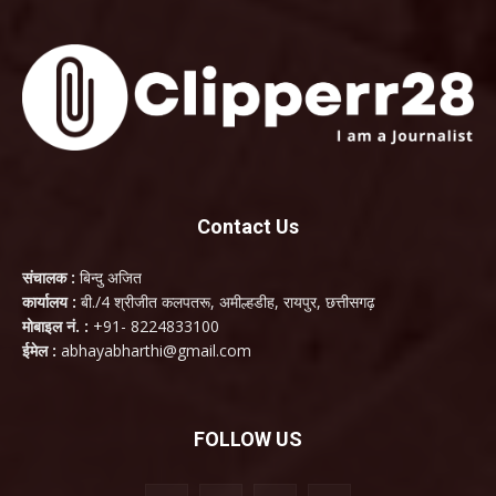
Contact Us
संचालक :
बिन्दु अजित
कार्यालय :
बी./4 श्रीजीत कलपतरू, अमील्हडीह, रायपुर, छत्तीसगढ़
मोबाइल नं. :
+91- 8224833100
ईमेल :
abhayabharthi@gmail.com
FOLLOW US