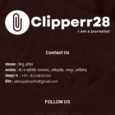
Contact Us
संचालक :
बिन्दु अजित
कार्यालय :
बी./4 श्रीजीत कलपतरू, अमील्हडीह, रायपुर, छत्तीसगढ़
मोबाइल नं. :
+91- 8224833100
ईमेल :
abhayabharthi@gmail.com
FOLLOW US