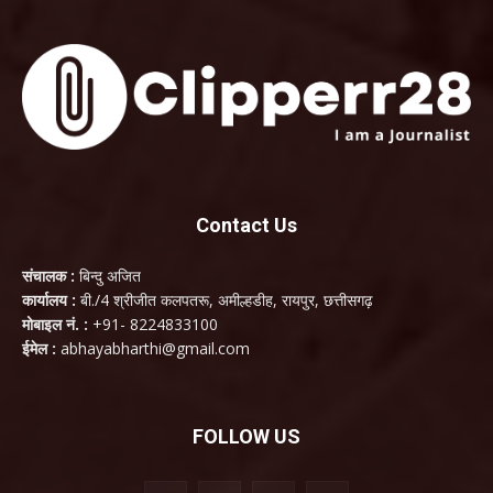
Contact Us
संचालक :
बिन्दु अजित
कार्यालय :
बी./4 श्रीजीत कलपतरू, अमील्हडीह, रायपुर, छत्तीसगढ़
मोबाइल नं. :
+91- 8224833100
ईमेल :
abhayabharthi@gmail.com
FOLLOW US