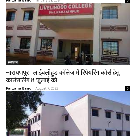
Farzana Bano
-
January 31, 2024
0
छत्तीसगढ़
नारायणपुर : लाईवलीहुड कॉलेज में रिपेयरिंग कोर्स हेतु
काउंसलिंग 8 जुलाई को
Farzana Bano
-
August 7, 2023
0