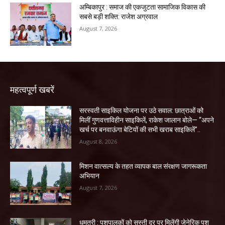
अम्बिकापुर : समाज की एकजुटता सामाजिक विकास की
सबसे बड़ी शक्ति: राजेश अग्रवाल
August 7, 2026
महत्वपूर्ण खबरें
सरस्वती साइकिल योजना पर उठे सवाल: छात्राओं को
मिलीं गुणवत्ताविहीन साइकिलें, राकेश जालान बोले— “अपने
खर्च पर बनवाऊंगा बेटियों की सभी खराब साइकिलें”..
August 8, 2026
मिशन वात्सल्य के तहत व्यापक बाल संरक्षण जागरूकता
अभियान
August 7, 2026
धमतरी : पशुपालकों को सस्ती दर पर मिलेंगी जेनेरिक पशु