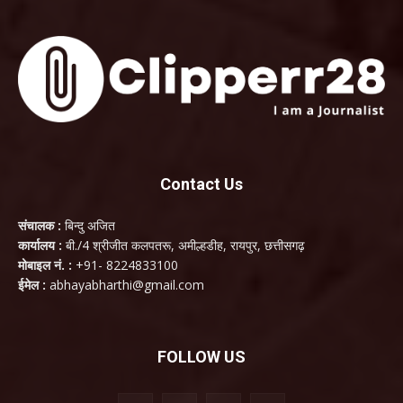
Contact Us
संचालक :
बिन्दु अजित
कार्यालय :
बी./4 श्रीजीत कलपतरू, अमील्हडीह, रायपुर, छत्तीसगढ़
मोबाइल नं. :
+91- 8224833100
ईमेल :
abhayabharthi@gmail.com
FOLLOW US