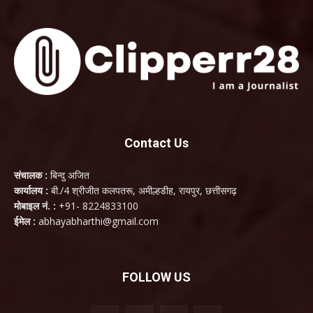
Contact Us
संचालक :
बिन्दु अजित
कार्यालय :
बी./4 श्रीजीत कलपतरू, अमील्हडीह, रायपुर, छत्तीसगढ़
मोबाइल नं. :
+91- 8224833100
ईमेल :
abhayabharthi@gmail.com
FOLLOW US