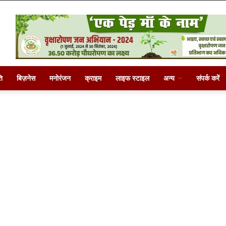
ि
बिज़नेस
मनोरंजन
क्राइम
लाइफ स्टाइल
अन्य
संपर्क करें